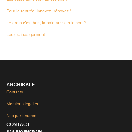
Pour la rentrée, innovez, rénovez !
Le grain c’est bon, la bale aussi et le son ?
Les graines germent !
ARCHIBALE
Contacts
Mentions légales
Nos partenaires
CONTACT
SAS BIOENGRAIN